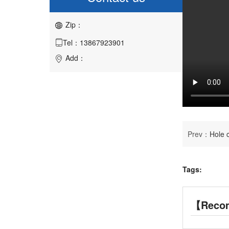
Zip：

Tel：13867923901

Add：

Prev：
Hole 
Tags:
【Reco