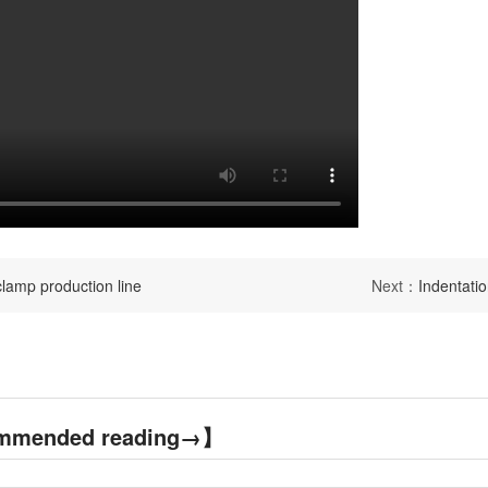
clamp production line
Next：
Indentati
mmended reading→】